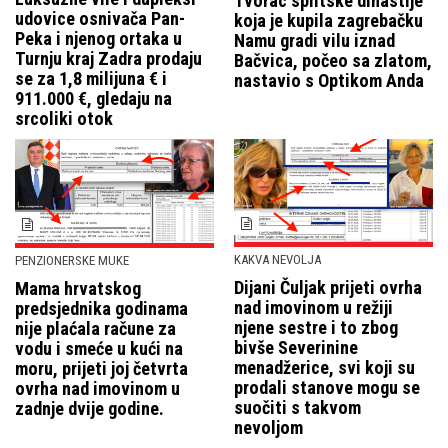
Tvorac splitske dinastije
udovice osnivača Pan-
koja je kupila zagrebačku
Peka i njenog ortaka u
Namu gradi vilu iznad
Turnju kraj Zadra prodaju
Bačvica, počeo sa zlatom,
se za 1,8 milijuna € i
nastavio s Optikom Anda
911.000 €, gledaju na
srcoliki otok
KAKVA NEVOLJA
PENZIONERSKE MUKE
Dijani Čuljak prijeti ovrha
Mama hrvatskog
nad imovinom u režiji
predsjednika godinama
njene sestre i to zbog
nije plaćala račune za
bivše Severinine
vodu i smeće u kući na
menadžerice, svi koji su
moru, prijeti joj četvrta
prodali stanove mogu se
ovrha nad imovinom u
suočiti s takvom
zadnje dvije godine.
nevoljom