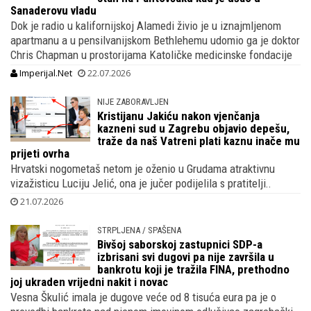
Sanaderovu vladu
Dok je radio u kalifornijskoj Alamedi živio je u iznajmljenom
apartmanu a u pensilvanijskom Bethlehemu udomio ga je doktor
Chris Chapman u prostorijama Katoličke medicinske fondacije
Imperijal.Net
22.07.2026
NIJE ZABORAVLJEN
Kristijanu Jakiću nakon vjenčanja
kazneni sud u Zagrebu objavio depešu,
traže da naš Vatreni plati kaznu inače mu
prijeti ovrha
Hrvatski nogometaš netom je oženio u Grudama atraktivnu
vizažisticu Luciju Jelić, ona je jučer podijelila s pratitelji..
21.07.2026
STRPLJENA / SPAŠENA
Bivšoj saborskoj zastupnici SDP-a
izbrisani svi dugovi pa nije završila u
bankrotu koji je tražila FINA, prethodno
joj ukraden vrijedni nakit i novac
Vesna Škulić imala je dugove veće od 8 tisuća eura pa je o