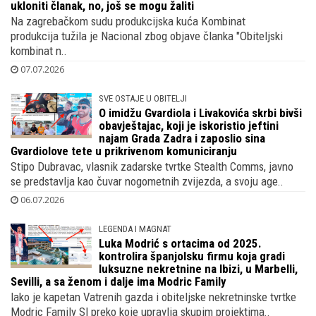
ukloniti članak, no, još se mogu žaliti
Na zagrebačkom sudu produkcijska kuća Kombinat
produkcija tužila je Nacional zbog objave članka "Obiteljski
kombinat n..
07.07.2026
SVE OSTAJE U OBITELJI
O imidžu Gvardiola i Livakovića skrbi bivši
obavještajac, koji je iskoristio jeftini
najam Grada Zadra i zaposlio sina
Gvardiolove tete u prikrivenom komuniciranju
Stipo Dubravac, vlasnik zadarske tvrtke Stealth Comms, javno
se predstavlja kao čuvar nogometnih zvijezda, a svoju age..
06.07.2026
LEGENDA I MAGNAT
Luka Modrić s ortacima od 2025.
kontrolira španjolsku firmu koja gradi
luksuzne nekretnine na Ibizi, u Marbelli,
Sevilli, a sa ženom i dalje ima Modric Family
Iako je kapetan Vatrenih gazda i obiteljske nekretninske tvrtke
Modric Family Sl preko koje upravlja skupim projektima..