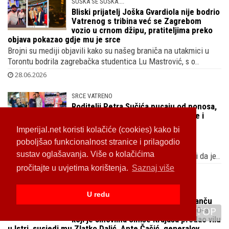
ŠUŠKA SE ŠUŠKA....
Bliski prijatelj Joška Gvardiola nije bodrio
Vatrenog s tribina već se Zagrebom
vozio u crnom džipu, pratiteljima preko
objava pokazao gdje mu je srce
Brojni su mediji objavili kako su našeg braniča na utakmici u
Torontu bodrila zagrebačka studentica Lu Mastrović, s o..
28.06.2026
SRCE VATRENO
Roditelji Petra Sučića pucaju od ponosa,
Branko i Marijana podizali su sinove i
Imperijal.net koristi kolačiće (cookies) kako bi
kćeri te gradili kuću u Kandiji kraj
poboljšao funkcionalnost stranice i prilagodio
Bugojna, obični i vrijedni ljudi stvorili su šampiona
sustav oglašavanja. Više o kolačićima
Prvim pogotkom koji je postigao Petar Sučić dogodio se
pročitajte u uvjetima korištenja.
Saznaj više
preokret i krenuli smo put pobjede protiv Gane pa ne čudi da je..
28.06.2026
U redu
GDJE IMA ŽITA TU JE I KUKOLJA
TOP
U elitnoj vikend oazi kraj Plitvica, ranču
milijunaša, gradi i član Komisije HOO-a