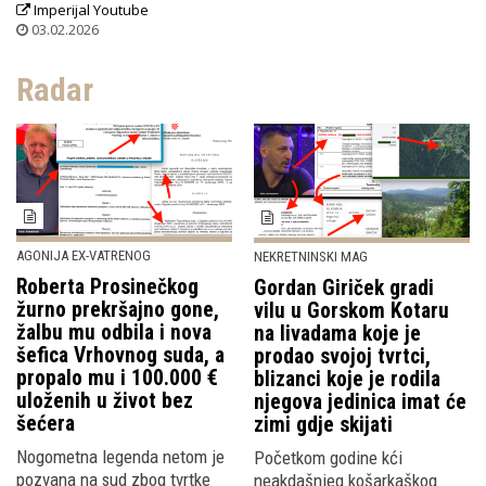
Imperijal Youtube
03.02.2026
Radar
AGONIJA EX-VATRENOG
NEKRETNINSKI MAG
Roberta Prosinečkog
Gordan Giriček gradi
žurno prekršajno gone,
vilu u Gorskom Kotaru
žalbu mu odbila i nova
na livadama koje je
šefica Vrhovnog suda, a
prodao svojoj tvrtci,
propalo mu i 100.000 €
blizanci koje je rodila
uloženih u život bez
njegova jedinica imat će
šećera
zimi gdje skijati
Nogometna legenda netom je
Početkom godine kći
pozvana na sud zbog tvrtke
neakdašnjeg košarkaškog