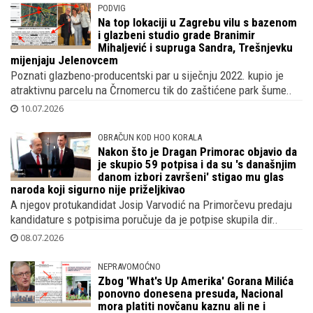
PODVIG
Na top lokaciji u Zagrebu vilu s bazenom
i glazbeni studio grade Branimir
Mihaljević i supruga Sandra, Trešnjevku
mijenjaju Jelenovcem
Poznati glazbeno-producentski par u siječnju 2022. kupio je
atraktivnu parcelu na Črnomercu tik do zaštićene park šume..
10.07.2026
OBRAČUN KOD HOO KORALA
Nakon što je Dragan Primorac objavio da
je skupio 59 potpisa i da su 's današnjim
danom izbori završeni' stigao mu glas
naroda koji sigurno nije priželjkivao
A njegov protukandidat Josip Varvodić na Primorčevu predaju
kandidature s potpisima poručuje da je potpise skupila dir..
08.07.2026
NEPRAVOMOĆNO
Zbog 'What's Up Amerika' Gorana Milića
ponovno donesena presuda, Nacional
mora platiti novčanu kaznu ali ne i