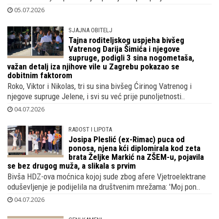
05.07.2026
SJAJNA OBITELJ
Tajna roditeljskog uspjeha bivšeg
Vatrenog Darija Šimića i njegove
supruge, podigli 3 sina nogometaša,
važan detalj iza njihove vile u Zagrebu pokazao se
dobitnim faktorom
Roko, Viktor i Nikolas, tri su sina bivšeg Ćirinog Vatrenog i
njegove supruge Jelene, i svi su već prije punoljetnosti..
04.07.2026
RADOST I LIPOTA
Josipa Pleslić (ex-Rimac) puca od
ponosa, njena kći diplomirala kod zeta
brata Željke Markić na ZŠEM-u, pojavila
se bez drugog muža, a slikala s prvim
Bivša HDZ-ova moćnica kojoj sude zbog afere Vjetroelektrane
oduševljenje je podijelila na društvenim mrežama: 'Moj pon..
04.07.2026