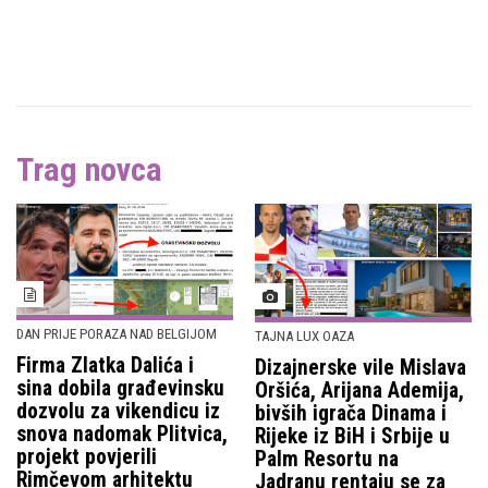
Trag novca
DAN PRIJE PORAZA NAD BELGIJOM
TAJNA LUX OAZA
Firma Zlatka Dalića i
Dizajnerske vile Mislava
sina dobila građevinsku
Oršića, Arijana Ademija,
dozvolu za vikendicu iz
bivših igrača Dinama i
snova nadomak Plitvica,
Rijeke iz BiH i Srbije u
projekt povjerili
Palm Resortu na
Rimčevom arhitektu
Jadranu rentaju se za