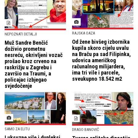
RAJSKA OAZA
NEPOZNATI DETALJI
Od žene bivšeg izbornika
Muž Sandre Benčić
kupila skoro cijelu uvalu
doživio prometnu
na Braču pa sad Filipinka,
nesreću, okrivljeni vozač
udovica američkog
prošao kroz crveno na
računalnog milijardera,
raskrižju u Zagrebu i
ima tri vile i parcele,
završio na Traumi, a
sveukupno 18.542 m2
policajac izbjegao
svjedočenje
SAMO ZA ELITU
DRAGO BANOVIĆ
Luksuzne vile i dupleksi