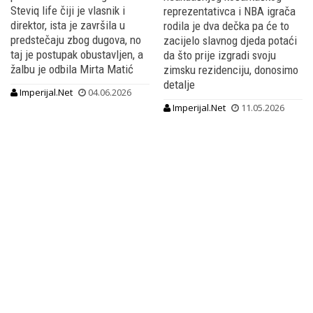
Steviq life čiji je vlasnik i
reprezentativca i NBA igrača
direktor, ista je završila u
rodila je dva dečka pa će to
predstečaju zbog dugova, no
zacijelo slavnog djeda potaći
taj je postupak obustavljen, a
da što prije izgradi svoju
žalbu je odbila Mirta Matić
zimsku rezidenciju, donosimo
detalje
Imperijal.Net
04.06.2026
Imperijal.Net
11.05.2026