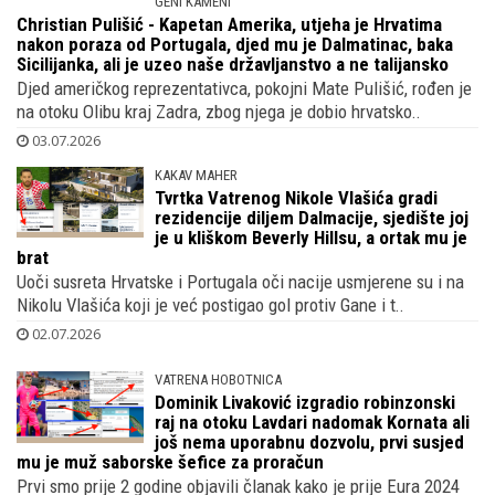
GENI KAMENI
Christian Pulišić - Kapetan Amerika,
utjeha je Hrvatima nakon poraza od
Portugala, djed mu je Dalmatinac, baka
Sicilijanka, ali je uzeo naše državljanstvo a ne talijansko
Djed američkog reprezentativca, pokojni Mate Pulišić, rođen je
na otoku Olibu kraj Zadra, zbog njega je dobio hrvatsko..
03.07.2026
KAKAV MAHER
Tvrtka Vatrenog Nikole Vlašića gradi
rezidencije diljem Dalmacije, sjedište joj
je u kliškom Beverly Hillsu, a ortak mu je
brat
Uoči susreta Hrvatske i Portugala oči nacije usmjerene su i na
Nikolu Vlašića koji je već postigao gol protiv Gane i t..
02.07.2026
VATRENA HOBOTNICA
Dominik Livaković izgradio robinzonski
raj na otoku Lavdari nadomak Kornata ali
još nema uporabnu dozvolu, prvi susjed
mu je muž saborske šefice za proračun