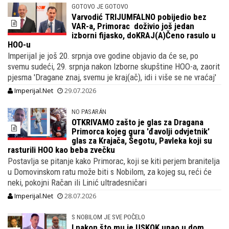
GOTOVO JE GOTOVO
Varvodić TRIJUMFALNO pobijedio bez
VAR-a, Primorac doživio još jedan
izborni fijasko, doKRAJ(A)Čeno rasulo u
HOO-u
Imperijal je još 20. srpnja ove godine objavio da će se, po
svemu sudeći, 29. srpnja nakon Izborne skupštine HOO-a, zaorit
pjesma 'Dragane znaj, svemu je kraj(ač), idi i više se ne vraćaj'
Imperijal.Net
29.07.2026
NO PASARÁN
OTKRIVAMO zašto je glas za Dragana
Primorca kojeg gura 'đavolji odvjetnik'
glas za Krajača, Šegotu, Pavleka koji su
rasturili HOO kao beba zvečku
Postavlja se pitanje kako Primorac, koji se kiti perjem branitelja
u Domovinskom ratu može biti s Nobilom, za kojeg su, reći će
neki, pokojni Račan ili Linić ultradesničari
Imperijal.Net
28.07.2026
S NOBILOM JE SVE POČELO
I nakon što mu je USKOK upao u dom