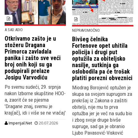
A SAD ADIO
NEPRAVOMOĆNO
Otkrivamo zašto je u
Bivšeg čelnika
stožeru Dragana
Fortenove opet uhitila
Primorca zavladala
policija i drugi put
panika i zašto sve veći
optužila za obiteljsko
broj onih koji su ga
nasilje, sutkinja ga
podupirali prelaze
oslobodila pa će trošak
Josipu Varvodiću
platiti porezni obveznici
Po svemu sudeći, 29. srpnja
Miodrag Borojević optužen je
nakon Izborne skupštine HOO-
skupa sa svojom suprugom za
a, zaorit će se pjesma
prekršaj iz Zakona o zaštiti
'Dragane znaj, svemu je
obitelji, nije mu to prva
kraj(ač), idi i više se ne vraćaj'
optužba jer je već na sudu bio
i zbog svoje druge bivše
Imperijal.Net
20.07.2026
supruge, sad ga je obranio
Ljubo Pavasović-Visković