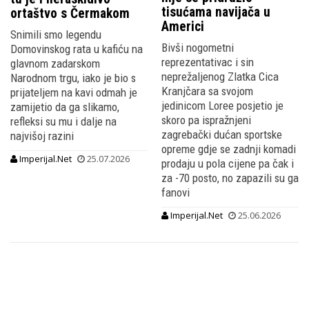
tisućama navijača u
ortaštvo s Čermakom
Americi
Snimili smo legendu
Bivši nogometni
Domovinskog rata u kafiću na
reprezentativac i sin
glavnom zadarskom
neprežaljenog Zlatka Cica
Narodnom trgu, iako je bio s
Kranjčara sa svojom
prijateljem na kavi odmah je
jedinicom Loree posjetio je
zamijetio da ga slikamo,
skoro pa ispražnjeni
refleksi su mu i dalje na
zagrebački dućan sportske
najvišoj razini
opreme gdje se zadnji komadi
Imperijal.Net
25.07.2026
prodaju u pola cijene pa čak i
za -70 posto, no zapazili su ga
fanovi
Imperijal.Net
25.06.2026