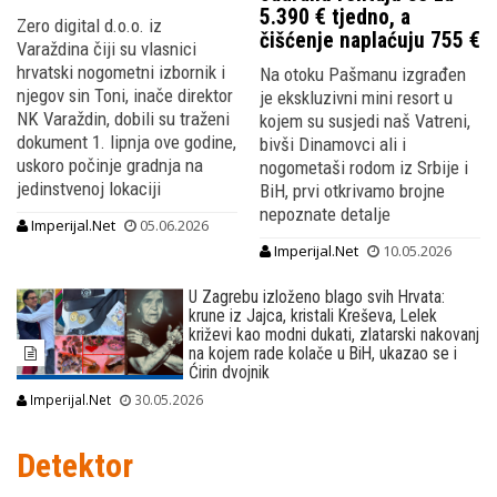
5.390 € tjedno, a
Zero digital d.o.o. iz
čišćenje naplaćuju 755 €
Varaždina čiji su vlasnici
hrvatski nogometni izbornik i
Na otoku Pašmanu izgrađen
njegov sin Toni, inače direktor
je ekskluzivni mini resort u
NK Varaždin, dobili su traženi
kojem su susjedi naš Vatreni,
dokument 1. lipnja ove godine,
bivši Dinamovci ali i
uskoro počinje gradnja na
nogometaši rodom iz Srbije i
jedinstvenoj lokaciji
BiH, prvi otkrivamo brojne
nepoznate detalje
Imperijal.Net
05.06.2026
Imperijal.Net
10.05.2026
U Zagrebu izloženo blago svih Hrvata:
krune iz Jajca, kristali Kreševa, Lelek
križevi kao modni dukati, zlatarski nakovanj
na kojem rade kolače u BiH, ukazao se i
Ćirin dvojnik
Imperijal.Net
30.05.2026
Detektor