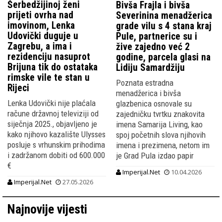
Šerbedžijinoj ženi
Bivša Frajla i bivša
prijeti ovrha nad
Severinina menadžerica
imovinom, Lenka
grade vilu s 4 stana kraj
Udovički duguje u
Pule, partnerice su i
Zagrebu, a ima i
žive zajedno već 2
rezidenciju nasuprot
godine, parcela glasi na
Brijuna tik do ostataka
Lidiju Samardžiju
rimske vile te stan u
Poznata estradna
Rijeci
menadžerica i bivša
Lenka Udovički nije plaćala
glazbenica osnovale su
račune državnoj televiziji od
zajedničku tvrtku znakovita
siječnja 2025., objavljeno je
imena Samarija Living, kao
kako njihovo kazalište Ulysses
spoj početnih slova njihovih
posluje s vrhunskim prihodima
imena i prezimena, netom im
i zadržanom dobiti od 600.000
je Grad Pula izdao papir
€
Imperijal.Net
10.04.2026
Imperijal.Net
27.05.2026
Najnovije vijesti