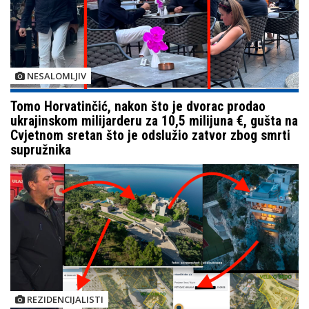
NESALOMLJIV
Tomo Horvatinčić, nakon što je dvorac prodao
ukrajinskom milijarderu za 10,5 milijuna €, gušta na
Cvjetnom sretan što je odslužio zatvor zbog smrti
supružnika
REZIDENCIJALISTI