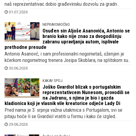
Prvi smo prije 2 godine objavili članak kako je prije Eura 2024
naš reprezentativac dobio građevinsku dozvolu za gradn..
01.07.2026
NEPRAVOMOĆNO
Osuđen sin Aljoše Asanovića, Antonio se
branio kako nije znao za dvogodišnju
zabranu upravljanja autom, isplivale
prethodne presude
Antonio Asanovć, i sam profesionalni nogometaš, oženjen je
kćerkom nogometnog trenera Josipa Skoblara, na splitskom su..
30.06.2026
KAKAV SPOJ
Joško Gvardiol blizak s portugalskim
reprezentativcem Nunesom, provodili se
na Jadranu, s njima je bio i gazda
kladionica koji je vlasnik vile kreatorice odjeće Lady Di
Pred nama je 3. srpnja važna utakmica s Portugalom, svi se
pitaju hoće li se Gvardiol vratiti u formu i kako će izgled..
29.06.2026