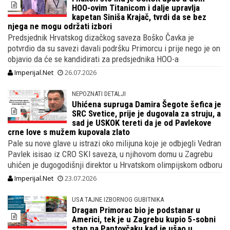
HOO-ovim Titanicom i dalje upravlja
kapetan Siniša Krajač, tvrdi da se bez
njega ne mogu održati izbori
Predsjednik Hrvatskog dizačkog saveza Boško Čavka je
potvrdio da su savezi davali podršku Primorcu i prije nego je on
objavio da će se kandidirati za predsjednika HOO-a
Imperijal.Net
26.07.2026
NEPOZNATI DETALJI
Uhićena supruga Damira Šegote šefica je
SRC Svetice, prije je dugovala za struju, a
sad je USKOK tereti da je od Pavlekove
crne love s mužem kupovala zlato
Pale su nove glave u istrazi oko milijuna koje je odbjegli Vedran
Pavlek isisao iz CRO SKI saveza, u njihovom domu u Zagrebu
uhićen je dugogodišnji direktor u Hrvatskom olimpijskom odboru
Imperijal.Net
23.07.2026
USA TAJNE IZBORNOG GUBITNIKA
Dragan Primorac bio je podstanar u
Americi, tek je u Zagrebu kupio 5-sobni
stan na Pantovčaku kad je ušao u