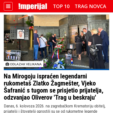
TOP 10
TRAG NOVCA
DETEKTOR
FOTO SPECIJAL
IMPERIJAL VIDEO
RADAR
IMPERIJAL & FREETIME
IMPERIJALOVE POZNATE FACE
ODLAZAK VELIKANA
Na Mirogoju ispraćen legendarni
rukometaš Zlatko Žagmešter, Vjeko
Šafranić s tugom se prisjetio prijatelja,
odzvanjao Oliverov 'Trag u beskraju'
Danas, 6. kolovoza 2026. na zagrebačkom Krematoriju obitelj,
prijatelji i štovatelji oprostili su se od rukometne legende