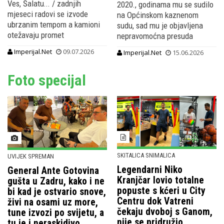
Ves, Šalatu... / zadnjih
2020., godinama mu se sudilo
mjeseci radovi se izvode
na Općinskom kaznenom
ubrzanim tempom a kamioni
sudu, sad mu je objavljena
otežavaju promet
nepravomoćna presuda
Imperijal.Net
09.07.2026
Imperijal.Net
15.06.2026
Foto specijal
SKITALICA SNIMALICA
UVIJEK SPREMAN
Legendarni Niko
General Ante Gotovina
Kranjčar lovio totalne
gušta u Zadru, kako i ne
popuste s kćeri u City
bi kad je ostvario snove,
Centru dok Vatreni
živi na osami uz more,
čekaju dvoboj s Ganom,
tune izvozi po svijetu, a
nije se pridružio
tu je i neraskidivo