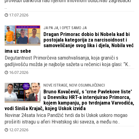
provedbi bankrota nad njenom imovinom odlučivao zagrebački
..
17.07.2026
JA PA JA, I OPET SAMO JA
Dragan Primorac dobio bi Nobela kad bi
postojala kategorija za narcisoidnost i
samoveličanje svog lika i djela, Nobila već
ima uz sebe
Degutantnost Primorčeva samohvalisanja, koja graniči s
gadljivošću možda je najbolje sažeta u rečenici koja glasi: “K..
16.07.2026
NOVE ISTRAGE, NOVI OSUMNJIČENICI
Bruno Kovačević, s 'crne Pavlekove liste'
u Dnevniku HRT-a intervjuirao Primorca,
kojem kampanju, po tvrdnjama Varvodića,
vodi Siniša Krajač, kojeg Uskok izviđa
Novinar 24sata Ivica Pandžić tvrdi da bi Uskok uskoro mogao
proširiti istragu u aferi Hrvatskog ski saveza, a među no..
12.07.2026