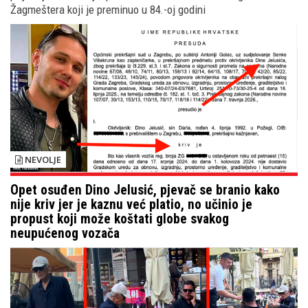
Žagmeštera koji je preminuo u 84.-oj godini
NEVOLJE
Opet osuđen Dino Jelusić, pjevač se branio kako
nije kriv jer je kaznu već platio, no učinio je
propust koji može koštati globe svakog
neupućenog vozača