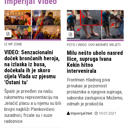
Imperijal Video
IZ VIP ZONE
FOTO I VIDEO: OVO MORATE VIDJETI
VIDEO: Senzacionalni
Milu nešto ubolo nasred
doček brončanih heroja,
Ilice, supruga Ivana
na izlaska iz busa,
Kekin hitno
dočekala ih je skoro
intervenirala
cijela Vlada uz pjesmu
Frontmen Hladnog piva
'Ostani tu'
privukao je pozornost
Špalir je priređen za našu
prolaznika a njegova supruga,
rukometnu reprezentaciju na
saborska zastupnica Možemo,
Jelačić placu a u njemu su bili
odmah je priskočila
brojni najbliži Plenkovićevi
Imperijal.Net
10.07.2021
suradnici, frcale su i suze
radosnice