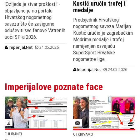
Kustić uručio trofej i
'Ozljeda je stvar prošlosti' -
medalje
objavljeno je na portalu
Hrvatskog nogometnog
Predsjednik Hrvatskog
saveza što će zasigurno
nogometnog saveza Marijan
oduševiti sve fanove Vatrenih
Kustić uručio je zagrebačkim
uoči SP-a 2026.
Modrima medalje i trofej
namijenjen osvajaču
Imperijal.Net
31.05.2026
SuperSport Hrvatske
nogometne lige.
Imperijal.Net
24.05.2026
Imperijalove poznate face
FULIRANTI
OTKRIVAMO