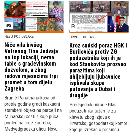
NEBU POD OBLAKE
HRVOJE BUJAS
Niče vila bivšeg
Kroz sudski poraz HGK i
Vatrenog Tina Jedvaja
Burilovića protiv ZG
na top lokaciji, nema
poduzetnika koji ih je
table s građevinskom
kod Stankovića prozvao
dozvolom, a zbog
parazitima koji
radova mjesecima trpi
uhljebljuju ljubavnice
promet u tom dijelu
isplivala skupa
Zagreba
putovanja u Dubai i
drugdje
Branič Panathanaikosa od
prošle godine gradi kaskadni
Predsjednik udruge Glas
stambeni objekt na parceli na
poduzetnika tužen je za
Mlinarskoj cesti s koje puca
klevetu zbog izjava o
pogled na srce Zagreba,
Hrvatskoj gospodarskoj komori
Medvedgradsku ulicu, Novu
koje je izrekao u prosincu